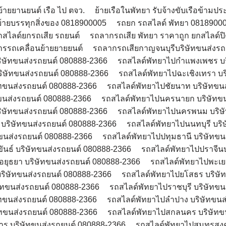
ย้ายยานยนต์ เรือ ไป ตจว.
ย้ายเรือในพัทยา รับจ้างขับเรือข้ามประ
้ายบรรทุกสิ่งของ 0818900005
รถยก รถสไลด์ พัทยา 081890000
สไลด์ยกรถเสีย รถยนต์
รถลากรถเสีย พัทยา ราคาถูก ยกสไลด์ปิ
ารรถเคลื่อนย้ายยายยนต์
รถลากรถเสียกาญจนบุรีบริษัทขนส่งรถ
ริษัทขนส่งรถยนต์ 080888-2366
รถสไลด์พัทยาไปกำแพงเพชร บร
ิษัทขนส่งรถยนต์ 080888-2366
รถสไลด์พัทยาไปฉะเชิงเทรา บร
ัทขนส่งรถยนต์ 080888-2366
รถสไลด์พัทยาไปชัยนาท บริษัทขน
ขนส่งรถยนต์ 080888-2366
รถสไลด์พัทยาไปนครนายก บริษัทขน
ิษัทขนส่งรถยนต์ 080888-2366
รถสไลด์พัทยาไปนครพนม บริษั
บริษัทขนส่งรถยนต์ 080888-2366
รถสไลด์พัทยาไปนนทบุรี บร
ทขนส่งรถยนต์ 080888-2366
รถสไลด์พัทยาไปปทุมธานี บริษัทขน
ันธ์ บริษัทขนส่งรถยนต์ 080888-2366
รถสไลด์พัทยาไปปราจีนบ
ยุธยา บริษัทขนส่งรถยนต์ 080888-2366
รถสไลด์พัทยาไปพะเย
ริษัทขนส่งรถยนต์ 080888-2366
รถสไลด์พัทยาไปยโสธร บริษั
ัทขนส่งรถยนต์ 080888-2366
รถสไลด์พัทยาไปราชบุรี บริษัทข
ัทขนส่งรถยนต์ 080888-2366
รถสไลด์พัทยาไปลำปาง บริษัทขนส
ัทขนส่งรถยนต์ 080888-2366
รถสไลด์พัทยาไปสกลนคร บริษัทข
ร บริษัทขนส่งรถยนต์ 080888-2366
รถสไลด์พัทยาไปสมุทรสงค