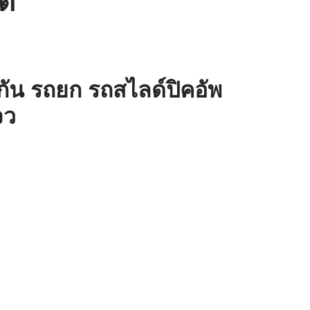
ต์
ัน รถยก รถสไลด์ปิคอัพ
จว