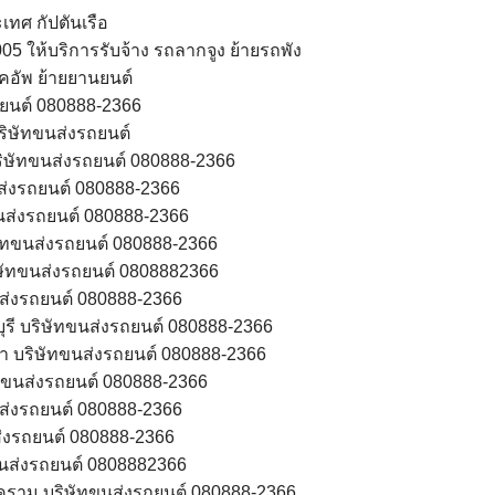
เทศ กัปตันเรือ
5 ให้บริการรับจ้าง รถลากจูง ย้ายรถพัง
คอัพ ย้ายยานยนต์
ยนต์ 080888-2366
ิษัทขนส่งรถยนต์
ิษัทขนส่งรถยนต์ 080888-2366
ส่งรถยนต์ 080888-2366
ส่งรถยนต์ 080888-2366
ทขนส่งรถยนต์ 080888-2366
ิษัทขนส่งรถยนต์ 0808882366
ส่งรถยนต์ 080888-2366
ุรี บริษัทขนส่งรถยนต์ 080888-2366
า บริษัทขนส่งรถยนต์ 080888-2366
ทขนส่งรถยนต์ 080888-2366
นส่งรถยนต์ 080888-2366
่งรถยนต์ 080888-2366
นส่งรถยนต์ 0808882366
ราม บริษัทขนส่งรถยนต์ 080888-2366