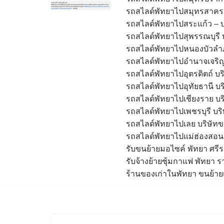
รถสไลด์พัทยาไปสมุทรสาคร 
รถสไลด์พัทยาไปสระแก้ว – 
รถสไลด์พัทยาไปสุพรรณบุรี 
รถสไลด์พัทยาไปหนองบัวลำภ
รถสไลด์พัทยาไปอำนาจเจริญ
รถสไลด์พัทยาไปอุตรดิตถ์ บ
รถสไลด์พัทยาไปอุทัยธานี บ
รถสไลด์พัทยาไปเชียงราย บ
รถสไลด์พัทยาไปเพชรบุรี บร
รถสไลด์พัทยาไปเลย บริษัท
รถสไลด์พัทยาไปแม่ฮ่องสอน
รับขนย้ายมอไซค์ พัทยา ศรี
รับจ้างย้ายซุ้มกาแฟ พัทยา 
ร้านของเก่าในพัทยา ขนย้ายเ